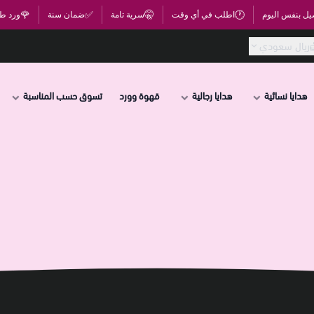
🌹
✅
🤫
🕐
يل بنفس اليوم
اطلب في أي وقت
سرية تامة
ضمان سنة
ورد ط
ريال سعودي
هدايا نسائية
هدايا رجالية
قهوة وورد
تسوق حسب المناسبة