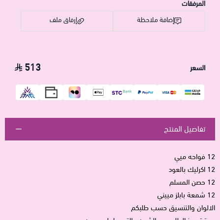
المرفقات
إضافة ملاحظة
إرفاق ملف
513
السعر
اسحب و افلت الملف هنا
استعراض
تفاصيل المنتج
12 فواحه ميي
12 اكرليك بالعود
12 حصن المسلم
12 شمعة بابلز مييني
الالوان والتنسيق حسب طلبكم