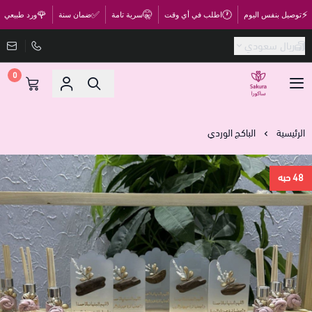
🌹
✅
🤫
🕐
⚡
توصيل بنفس اليوم
اطلب في أي وقت
سرية تامة
ضمان سنة
ورد طبيعي
ريال سعودي
0
متجر ساكورا
الرئيسية
الباكج الوردي
48 حبه