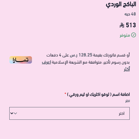
الباكج الوردي
48 حبه
513
متوفر
128.25 ر.س
أو قسم فاتورتك بقيمة
على
4
دفعات
اعرف
بدون رسوم تأخير، متوافقة مع الشريعة الإسلامية
أكثر
اضافة اسم ( لوقو اكلريك او ثيم ورقي )
*
اختر