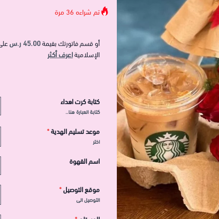
تم شراءه
36
مرة
45.00 ر.س
أو قسم فاتورتك بقيمة
على
اعرف أكثر
الإسلامية
كتابة كرت اهداء
كتابة العبارة هنا..
موعد تسليم الهدية
*
اختر
اسم القهوة
موقع التوصيل
*
التوصيل الى