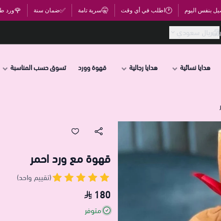
🌹
✅
🤫
🕐
يل بنفس اليوم
اطلب في أي وقت
سرية تامة
ضمان سنة
ورد ط
ريال سعودي
هدايا نسائية
هدايا رجالية
قهوة وورد
تسوق حسب المناسبة
قهوة مع ورد احمر
(تقييم واحد)
180
متوفر