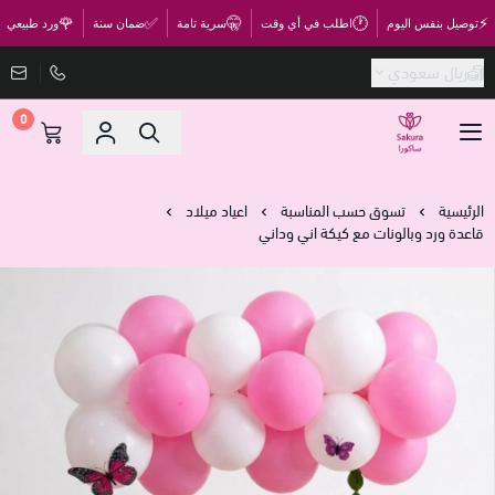
🌹
✅
🤫
🕐
⚡
توصيل بنفس اليوم
اطلب في أي وقت
سرية تامة
ضمان سنة
ورد طبيعي
ريال سعودي
0
متجر ساكورا
الرئيسية
تسوق حسب المناسبة
اعياد ميلاد
قاعدة ورد وبالونات مع كيكة اني وداني