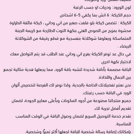
لون الورود: ودريات او جسب الرغبة
حجم الكيكة: 6 انش بما يكفي 5-6 اشخاص
الكيكة : تتضمن كيكة بلو فلفت صغير من اني وداني ، كيكة فائقة الطراوة
محشوة بمزيج من الصوص الغني بنكهة التوت الطازجة مع كريمة الجبنة
المتماسكة ويعلوها شوكلاتة بنفسجية مع قطع رقيقة من الشوكلاتة
البيضاء .
في حال عد توفر الكيكة بفرع اني وداني عند الطلب قد يتم التواصل معك
لاختيار نكهة اخرى
الباقة مصممة بأناقة شديدة لتشبه باقة الورد، مما يجعلها هدية مثالية تجمع
بين الجمال واللذاذة.
نحن نعتبر تفضيلاتك الخاصة بالجدية، ولذا نوفر لك الفرصة لتخصيص ألوان
الورد في الباقة حسب رغبتك.
جميع منتجاتنا مصنوعة من أجود المكونات وبأعلى معايير الجودة، لضمان
تقديم أفضل تجربة لك.
نقدم خدمة التوصيل السريع لضمان وصول الباقة في الوقت المناسب
للمناسبة.
بإمكانك إضافة رسالة شخصية للباقة لجعلها أكثر تميزًا وشخصية.