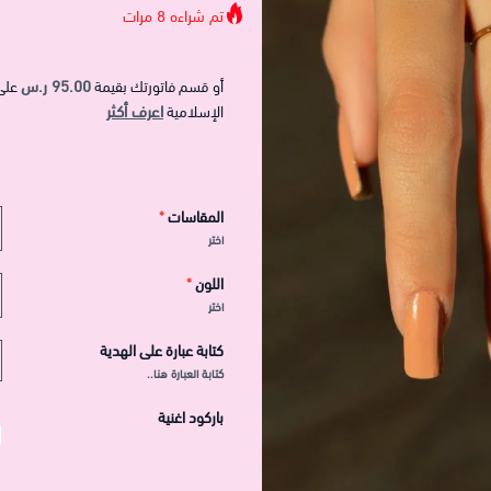
تم شراءه
8
مرات
95.00 ر.س
أو قسم فاتورتك بقيمة
على
اعرف أكثر
الإسلامية
المقاسات
*
اختر
اللون
*
اختر
كتابة عبارة على الهدية
كتابة العبارة هنا..
باركود اغنية