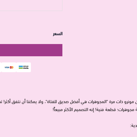
السعر
 مونرو ذات مرة "المجوهرات هي أفضل صديق للفتاة"، ولا يمكننا أن نتفق أكثر! ت
جوهرات؛ قطعة فنية! إنه التصميم الأكثر مبيعاً!
ية: