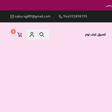
بيعي
sakuragift9@gmail.com
966592898790
0
تنسيق غرف نوم