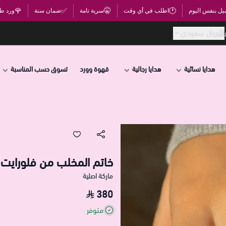
🌹
✅
🤫
🕐
يل بنفس اليوم
اطلب في أي وقت
سرية تامة
ضمان سنة
ورد ط
ريال سعودي
هدايا نسائية
هدايا رجالية
قهوة وورد
تسوق حسب المناسبة
خاتم المخلب من فلورايت
ماركة اصلية
380
متوفر