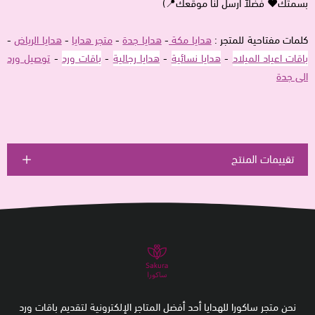
بسمتك♥ فضلاً ارسل لنا موقعك📍)
كلمات مفتاحية للمتجر :
هدايا مكة
-
هدايا جدة
-
متجر هدايا
-
هدايا الرياض
-
باقات اعياد الميلاد
-
هدايا نسائية
-
هدايا رجالية
-
باقات ورد
-
توصيل ورد
الى جدة
تقييمات المنتج
نحن متجر ساكورا للهدايا أحد أفضل المتاجر الإلكترونية لتقديم باقات ورد