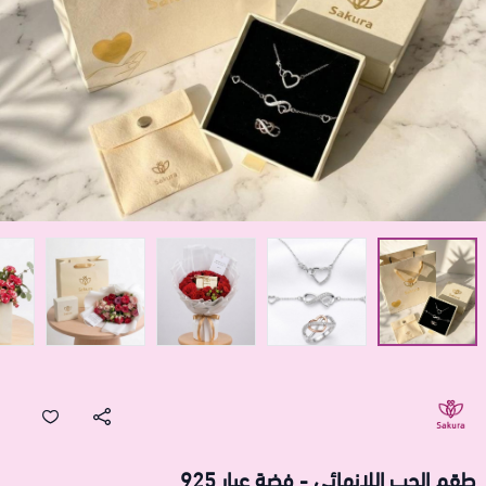
طقم الحب اللانهائي - فضة عيار 925