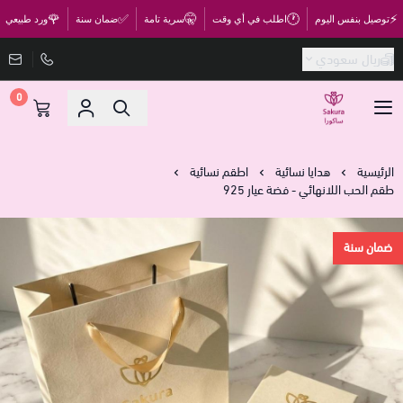
🌹
✅
🤫
🕐
⚡
توصيل بنفس اليوم
اطلب في أي وقت
سرية تامة
ضمان سنة
ورد طبيعي
ريال سعودي
0
متجر ساكورا
الرئيسية
هدايا نسائية
اطقم نسائية
طقم الحب اللانهائي - فضة عيار 925
ضمان سنة