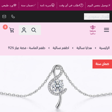
🌹
✅
🤫
🕐
⚡
توصيل بنفس اليوم
اطلب في أي وقت
سرية تامة
ضمان سنة
ورد طبيعي
ريال سعودي
0
متجر ساكورا
الرئيسية
هدايا نسائية
اطقم نسائية
طقم الماسة - فضة عيار 925
ضمان سنة