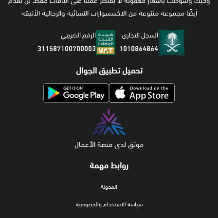
وكيك وشوكلت بأسعار معقولة لا يقتصر عملنا على الباقات فقط، بل نقدم
أيضًا مجموعة متنوعة من الاكسسوارات النسائية والرجالية الأنيقة
السجل التجاري
الرقم الضريبي
1010864864
311587100700003
تحميل تطبيق الجوال
موثق لدى منصة الأعمال
روابط مهمة
المدونة
سياسة الاستخدام والخصوصية