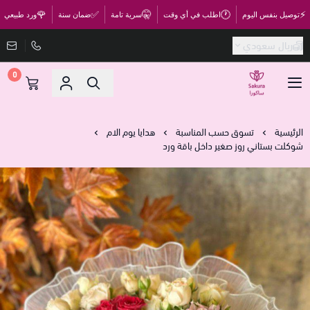
🌹
✅
🤫
🕐
⚡
توصيل بنفس اليوم
اطلب في أي وقت
سرية تامة
ضمان سنة
ورد طبيعي
ريال سعودي
0
متجر ساكورا
الرئيسية
تسوق حسب المناسبة
هدايا يوم الام
شوكلت بستاني روز صغير داخل باقة ورد