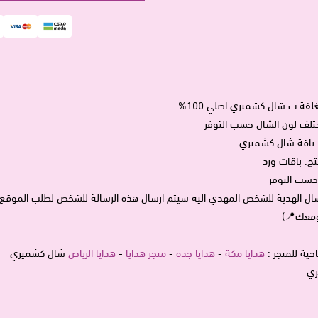
لفة ب شال كشميري اصلي 100%
ختلف لون الشال حسب التوفر
: باقة شال كشميري
ج: باقات ورد
حسب التوفر
ال الهدية للشخص المهدي اليه سيتم ارسال هذه الرسالة للشخص لطلب الموق
وقعك📍)
حية للمتجر :
هدايا مكة
-
هدايا جدة
-
متجر هدايا
-
هدايا الرياض
شال كشميري
ري