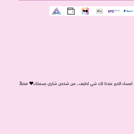
ع (مساء الخير عندنا لك شي لطيف , من شخص شاري بسمتك♥ فضلاً