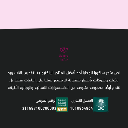
نحن متجر ساكورا للهدايا أحد أفضل المتاجر الإلكترونية لتقديم باقات ورد
وكيك وشوكلت بأسعار معقولة لا يقتصر عملنا على الباقات فقط، بل
نقدم أيضًا مجموعة متنوعة من الاكسسوارات النسائية والرجالية الأنيقة
السجل التجاري
الرقم الضريبي
1010864864
311587100700003