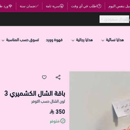
🌹
✅
🤫
🕐
يل بنفس اليوم
اطلب في أي وقت
سرية تامة
ضمان سنة
ورد ط
ريال سعودي
هدايا نسائية
هدايا رجالية
قهوة وورد
تسوق حسب المناسبة
باقة الشال الكشميري 3
لون الشال حسب التوفر
350
متوفر