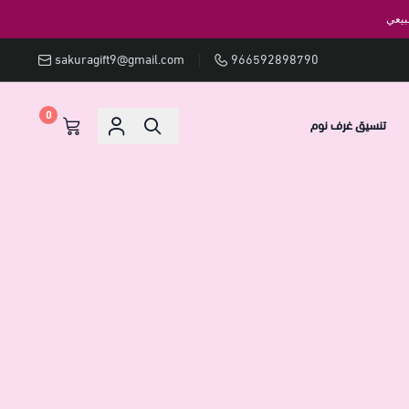
بيعي
sakuragift9@gmail.com
966592898790
0
تنسيق غرف نوم