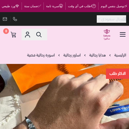
🌹
✅
🤫
🕐
⚡
توصيل بنفس اليوم
اطلب في أي وقت
سرية تامة
ضمان سنة
ورد طبيعي
ريال سعودي
0
متجر ساكورا
الرئيسية
هدايا رجالية
اساور رجالية
اسورة رحالية فضية
الاكثر طلب