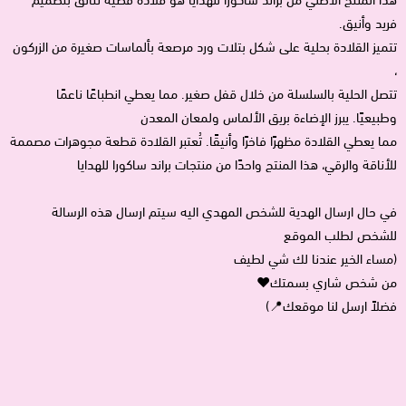
هذا المنتج الأصلي من براند ساكورا للهدايا هو قلادة فضية تتألق بتصميم
فريد وأنيق.
تتميز القلادة بحلية على شكل بتلات ورد مرصعة بألماسات صغيرة من الزركون
،
تتصل الحلية بالسلسلة من خلال قفل صغير. مما يعطي انطباعًا ناعمًا
وطبيعيًا. يبرز الإضاءة بريق الألماس ولمعان المعدن
مما يعطي القلادة مظهرًا فاخرًا وأنيقًا. تُعتبر القلادة قطعة مجوهرات مصممة
للأناقة والرقي، هذا المنتج واحدًا من منتجات براند ساكورا للهدايا
في حال ارسال الهدية للشخص المهدي اليه سيتم ارسال هذه الرسالة
للشخص لطلب الموقع
(مساء الخير عندنا لك شي لطيف
من شخص شاري بسمتك♥
فضلاً ارسل لنا موقعك📍)