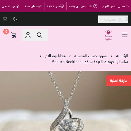
🌹
✅
🤫
🕐
⚡
توصيل بنفس اليوم
اطلب في أي وقت
سرية تامة
ضمان سنة
ورد طبيعي
ريال سعودي
0
متجر ساكورا
الرئيسية
تسوق حسب المناسبة
هدايا يوم الام
سلسال الجوهرة الأنيقة ساكورا Sakura Necklace
ماركة اصلية