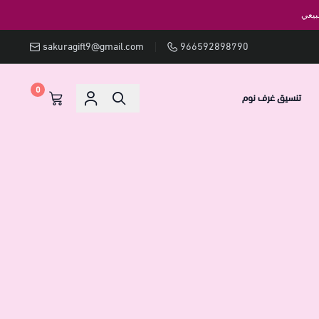
بيعي
sakuragift9@gmail.com
966592898790
0
تنسيق غرف نوم