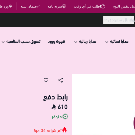
🌹
✅
🤫
🕐
يل بنفس اليوم
اطلب في أي وقت
سرية تامة
ضمان سنة
ورد ط
ريال سعودي
هدايا نسائية
هدايا رجالية
قهوة وورد
تسوق حسب المناسبة
رابط دفع
610
متوفر
تم شراءه
34
مرة