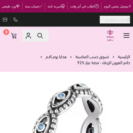
🌹
✅
🤫
🕐
⚡
توصيل بنفس اليوم
اطلب في أي وقت
سرية تامة
ضمان سنة
ورد طبيعي
ريال سعودي
0
متجر ساكورا
الرئيسية
تسوق حسب المناسبة
هدايا يوم الام
خاتم العيون الزرقاء - فضة عيار 925