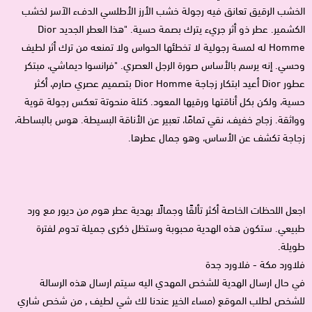
الخشب الرقيق تعانق فيه رجولة خشب الأرز الأطلسي الدفء الآسر لخشب
الكشمير. عطر ذو أثر جريء يترك بصمة حسية. "هذا العطر الجديد Dior
Homme له لمسة رجولية لا تخطئها الحواس ولا تمنعه من ترك أثر لطيف
وحسي. إنه يرسم بالأساس صورة الرجل العصري. "فرانسوا ديماشي، مبتكر
عطور Dior أعيد ابتكار زجاجة Dior Homme بتصميم عصري صارم، أكثر
حسية، ولكن بكل أناقتها ورقيها المعود. كتلة منحوتة تعكس رجولة قوية
وواثقة. زجاج خفيف، نقي تمامًا، تعبير عن الأناقة البسيطة. هوس بالبساطة،
زجاجة تكشف عن الأساس، وهو جمال عطرها.
اجعل اللحظات الخاصة أكثر تألقًا وجمالًا بهدية عطر هوم من ديور مع ورد
طبيعي. ستكون هذه الهدية محبوبة وستظل ذكرى جميلة تدوم لفترة
طويلة.
فلاورد مكة - فلاورد جدة
في حال ارسال الهدية للشخص المهدي اليه سيتم ارسال هذه الرسالة
للشخص لطلب الموقع (مساء الخير عندنا لك شي لطيف , من شخص شاري