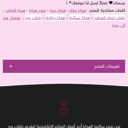
بسمتك♥ فضلاً ارسل لنا موقعك📍)
كلمات مفتاحية للمتجر :
هدايا مكة
-
هدايا جدة
-
متجر هدايا
-
هدايا الرياض
-
باقات اعياد الميلاد
-
هدايا نسائية
-
هدايا رجالية
-
باقات ورد
-
توصيل ورد
الى جدة
تقييمات المنتج
نحن متجر ساكورا للهدايا أحد أفضل المتاجر الإلكترونية لتقديم باقات ورد