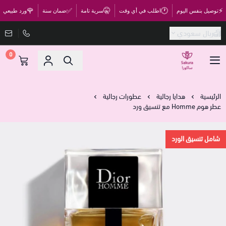
🌹
✅
🤫
🕐
⚡
توصيل بنفس اليوم
اطلب في أي وقت
سرية تامة
ضمان سنة
ورد طبيعي
ريال سعودي
0
متجر ساكورا
الرئيسية
هدايا رجالية
عطورات رجالية
عطر هوم Homme مع تنسيق ورد
شامل تنسيق الورد