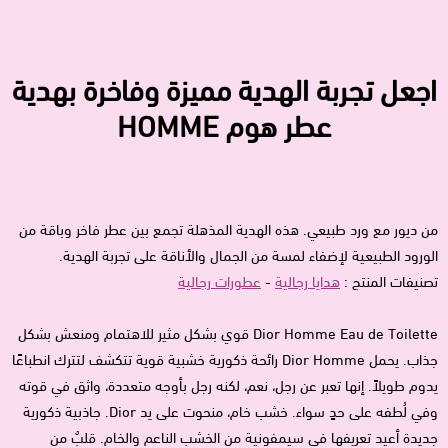
اجعل تجربة الهدية مميزة وفاخرة بهدية
عطر هوم HOMME
من ديور مع ورد طبيعي. هذه الهدية المذهلة تجمع بين عطر فاخر وباقة من
الورود الطبيعية لإضفاء لمسة من الجمال والأناقة على تجربة الهدية.
تصنيفات المنتج :
هدايا رجالية
-
عطورات رجالية
Dior Homme Eau de Toilette قوي بشكل مثير للاهتمام ومنعش بشكل
جذاب. يحمل Dior Homme رائحة ذكورية خشبية قوية تتكشف لتترك انطباعًا
يدوم طويلاً. إنها تعبر عن رجل، نعم، لكنه رجل بأوجه متعددة، واثق في قوته
وفي لُطفه على حدٍ سواء. خشب خام، منحوت على يد Dior. جاذبية ذكورية
جديدة أعيد تعريفها في سيمفونية من الخشب الناعم والخام. قلبٌ من