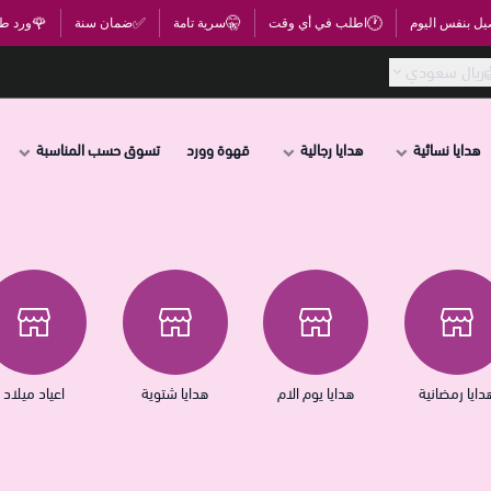
🌹
✅
🤫
🕐
يل بنفس اليوم
اطلب في أي وقت
سرية تامة
ضمان سنة
ورد ط
ريال سعودي
هدايا نسائية
هدايا رجالية
قهوة وورد
تسوق حسب المناسبة
دايا رمضانية
هدايا يوم الام
هدايا شتوية
اعياد ميلاد