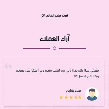
تعذر جلب المزيد 😢
آراء العملاء
حقيقي جدااا رائع جدااا تاني مره اطلب منكم ومررا شكرا على صبركم
وشغلكم الجميل 💜
هناء بكاري