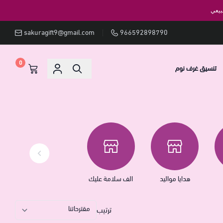
بيعي
sakuragift9@gmail.com
966592898790
0
تنسيق غرف نوم
هدايا مواليد
الف سلامة عليك
ترتيب