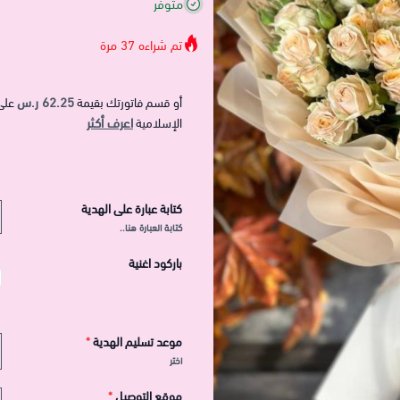
متوفر
تم شراءه
37
مرة
62.25 ر.س
أو قسم فاتورتك بقيمة
على
اعرف أكثر
الإسلامية
كتابة عبارة على الهدية
كتابة العبارة هنا..
باركود اغنية
موعد تسليم الهدية
*
اختر
موقع التوصيل
*