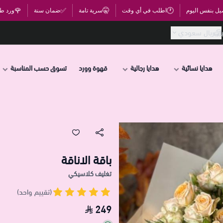
🌹
✅
🤫
🕐
يل بنفس اليوم
اطلب في أي وقت
سرية تامة
ضمان سنة
ورد ط
ريال سعودي
هدايا نسائية
هدايا رجالية
قهوة وورد
تسوق حسب المناسبة
باقة الاناقة
تغليف كلاسيكي
(تقييم واحد)
249