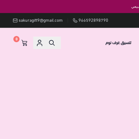
بيعي
sakuragift9@gmail.com
966592898790
0
تنسيق غرف نوم