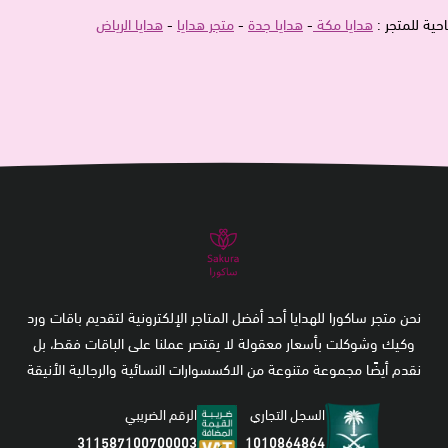
حية للمتجر :
هدايا مكة
-
هدايا جدة
-
متجر هدايا
-
هدايا الرياض
نحن متجر ساكورا للهدايا أحد أفضل المتاجر الإلكترونية لتقديم باقات ورد
وكيك وشوكلت بأسعار معقولة لا يقتصر عملنا على الباقات فقط، بل
نقدم أيضًا مجموعة متنوعة من الاكسسوارات النسائية والرجالية الأنيقة
السجل التجاري
الرقم الضريبي
1010864864
311587100700003