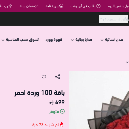
🌹
✅
🤫
🕐
يل بنفس اليوم
اطلب في أي وقت
سرية تامة
ضمان سنة
ورد ط
ريال سعودي
هدايا نسائية
هدايا رجالية
قهوة وورد
تسوق حسب المناسبة
باقة 100 وردة احمر
699
متوفر
تم شراءه
73
مرة