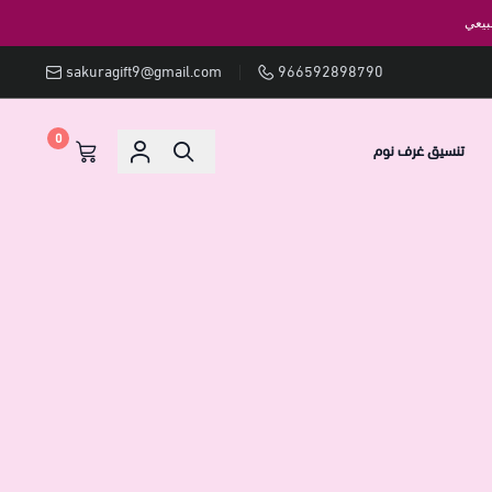
بيعي
sakuragift9@gmail.com
966592898790
0
تنسيق غرف نوم