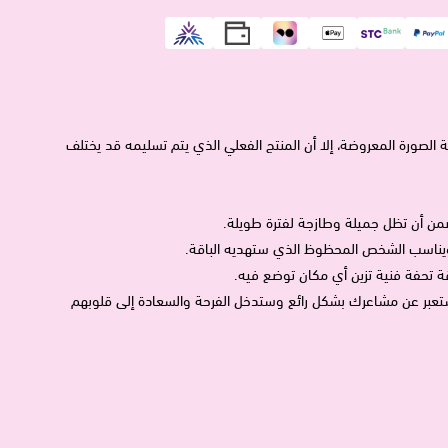
صور إرشادية فقط على الرغم من أننا نبذل جهودًا بنسبة 100٪ لمطابقة الصورة المعروضة، إلا أن المنتج الفعلي الذي يتم تسليمه قد يختلف
 لتضمن أن تظل جميلة وطازجة لفترة طويلة.
رك ويناسب الشخص المحظوظ الذي ستهديه الباقة.
ة تحفة فنية تزين أي مكان توضع فيه.
 ستعبر عن مشاعرك بشكل رائع وستدخل الفرحة والسعادة إلى قلوبهم