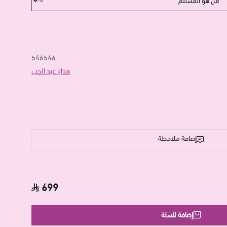
546546
هدايا عيد الحب
إضافة ملاحظة
699
إضافة للسلة