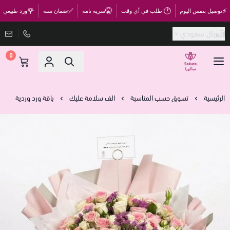
🌹
✅
🤫
🕐
⚡
توصيل بنفس اليوم
اطلب في أي وقت
سرية تامة
ضمان سنة
ورد طبيعي
ريال سعودي
0
متجر ساكورا
الرئيسية
تسوق حسب المناسبة
الف سلامة عليك
باقة ورد وردية