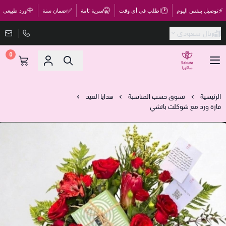
🌹
✅
🤫
🕐
⚡
توصيل بنفس اليوم
اطلب في أي وقت
سرية تامة
ضمان سنة
ورد طبيعي
ريال سعودي
0
متجر ساكورا
الرئيسية
تسوق حسب المناسبة
هدايا العيد
فازة ورد مع شوكلت باتشي