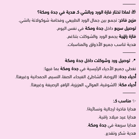
⸻
🎁
لماذا تختار فازة الورد وباتشي كـ هدية في جدة ومكة؟
مزيج فاخر:
تجمع بين جمال الورد الطبيعي وفخامة شوكولاتة باتشي.
توصيل سريع
داخل
جدة ومكة
في نفس اليوم.
فازة راقٍية
يجمع الورد والشوكلت بتناغم.
هدية تناسب جميع الأذواق والمناسبات.
⸻
📍
توصيل ورد وشوكلت داخل جدة ومكة
نغطي جميع الأحياء الرئيسية في
جدة ومكة
بما فيها:
أحياء جدة:
(الروضة، الشاطئ، الفيحاء، الصفا، النسيم، الحمدانية وغيرها).
أحياء مكة:
(الشوقية، العوالي، العزيزية، الزاهر، الرصيفة وغيرها).
⸻
✨
مناسب كـ:
هدايا فاخرة (رجالية ونسائية).
هدايا عيد ميلاد راقية.
هدايا سريعة في
جدة ومكة
.
هدية شكر وتقدير.