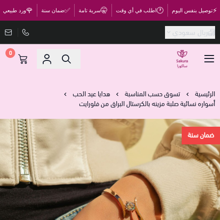
🌹
✅
🤫
🕐
⚡
توصيل بنفس اليوم
اطلب في أي وقت
سرية تامة
ضمان سنة
ورد طبيعي
ريال سعودي
0
متجر ساكورا
الرئيسية
تسوق حسب المناسبة
هدايا عيد الحب
أسواره نسائية صلبة مزينه بالكرستال البراق من فلورايت
ضمان سنة